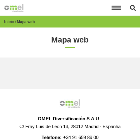
Passar
para
o
conteúdo
Breadcrumb
Início
Mapa web
principal
Mapa web
OMEL Diversificación S.A.U.
C/ Fray Luis de Leon 13, 28012 Madrid - Espanha
Telefone:
+34 91 659 89 00